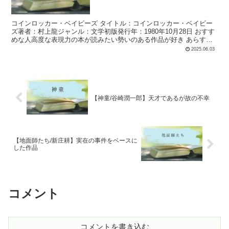
コインロッカー・ベイビーズ タイトル：コインロッカー・ベイビー
ズ著者：村上龍ジャンル：文学初版発行年：1980年10月28日 おすす
めな人高度な表現力の本が読みたい勢いのある作品が好き あらすじ
キクとハシとい...
2025.06.03
【神童/谷崎潤一郎】天才であるが故の不幸
【地面師たち/新庄耕】実在の事件をベースに
した作品
コメント
コメントを書き込む