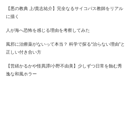
【悪の教典 上/貴志祐介】完全なるサイコパス教師をリアル
に描く
人が海へ恐怖を感じる理由を考察してみた
風邪に治療薬がないって本当？ 科学で探る“治らない理由”と
正しい付き合い方
【営繕かるかや怪異譚/小野不由美】少しずつ日常を蝕む秀
逸な和風ホラー