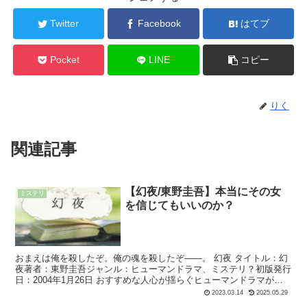
Twitter
Facebook
はてブ
Pocket
LINE
コピー
りく
関連記事
【幻夜/東野圭吾】本当にその女
ミステリ
を信じてもいいのか？
おまえは俺を殺したぞ。俺の魂を殺したぞ――。 幻夜 タイトル：幻
夜著者：東野圭吾ジャンル：ヒューマンドラマ、ミステリ？初版発行
日：2004年1月26日 おすすめな人心が揺らぐヒューマンドラマが読
みたい白夜行を読んだ ...
2023.03.14
2025.05.29