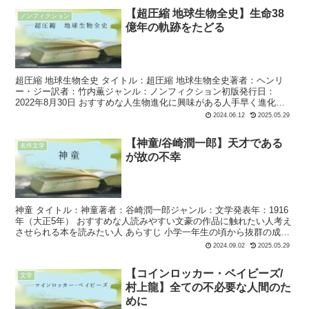
【超圧縮 地球生物全史】生命38
ノンフィクション
億年の軌跡をたどる
超圧縮 地球生物全史 タイトル：超圧縮 地球生物全史著者：ヘンリ
ー・ジー訳者：竹内薫ジャンル：ノンフィクション初版発行日：
2022年8月30日 おすすめな人生物進化に興味がある人手早く進化の
概要を知りたい人 長すぎる...
2024.06.12
2025.05.29
【神童/谷崎潤一郎】天才である
名作文学
が故の不幸
神童 タイトル：神童著者：谷崎潤一郎ジャンル：文学発表年：1916
年（大正5年） おすすめな人読みやすい文豪の作品に触れたい人考え
させられる本を読みたい人 あらすじ 小学一年生の頃から抜群の成績
を修め、誰もが...
2024.09.02
2025.05.29
【コインロッカー・ベイビーズ/
文学
村上龍】全ての不必要な人間のた
めに