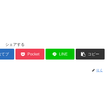
シェアする
はてブ
Pocket
LINE
コピー
りく