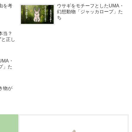
由を考
ウサギをモチーフとしたUMA・
幻想動物「ジャッカロープ」た
ち
本当？
”と正し
MA・
プ」た
き物が