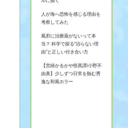
ルに描く
人が海へ恐怖を感じる理由を
考察してみた
風邪に治療薬がないって本
当？ 科学で探る“治らない理
由”と正しい付き合い方
【営繕かるかや怪異譚/小野不
由美】少しずつ日常を蝕む秀
逸な和風ホラー