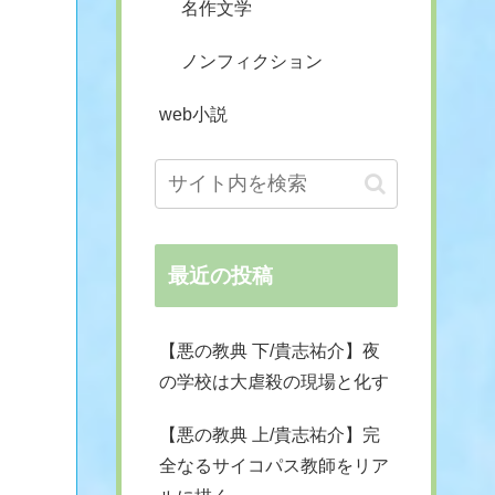
名作文学
ノンフィクション
web小説
最近の投稿
【悪の教典 下/貴志祐介】夜
の学校は大虐殺の現場と化す
【悪の教典 上/貴志祐介】完
全なるサイコパス教師をリア