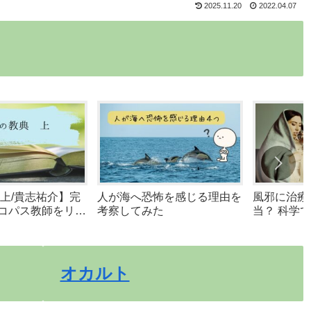
2025.11.20
2022.04.07
 上/貴志祐介】完
人が海へ恐怖を感じる理由を
風邪に治療
コパス教師をリア
考察してみた
当？ 科学
由”と正し
オカルト