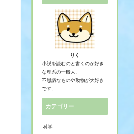
りく
小説を読むのと書くのが好き
な理系の一般人。
不思議なものや動物が大好き
【営繕かるかや怪異譚/小野
ウサギをモ
薬がないって本
です。
不由美】少しずつ日常を蝕む
UMA・幻
で探る“治らない理
秀逸な和風ホラー
ロープ」た
い付き合い方
カテゴリー
科学