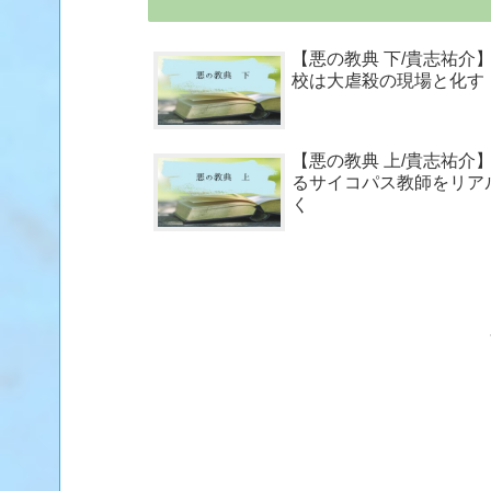
【悪の教典 下/貴志祐介
校は大虐殺の現場と化す
【悪の教典 上/貴志祐介
るサイコパス教師をリア
く